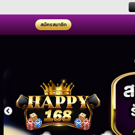
สมัครสมาชิก