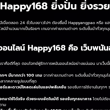
Happy168 ยิ่งปั่น ยิ่งรว
ม่มีเบื่อตลอด 24 ชั่วโมงยาวไปๆ ต้องชื่อนี้ Happyangpao หรือ แฮปป
ไลน์จำนวนมากเป็นร้อยๆ เกมจากค่ายเกมต่างๆ ระดับชั้นนำทั่วทุกมุ
อนไลน์ Happy168 คือ เว็บพนันออน
คือดีที่สุด ตอบโจทย์ผู้รักการพนันออนไลน์อย่างแน่นอน มาเว็บนี้เว
ะมากๆ มีมากกว่า 100 เกม
จากค่ายเกมต่างๆ ระดับชั้นนำทั่วทุกมุมโ
หลากหลายรูปแบบที่สุด
เซอร์และดาวน์โหลดเล่นในแอปพลิเคชัน
รองรับการใช้งานในทุกๆ ร
กมาใช้ได้จริง ด้วยระบบอัตโนมัติ รองรับทุกธนาคาร
โดยไม่ต้
็ตาม