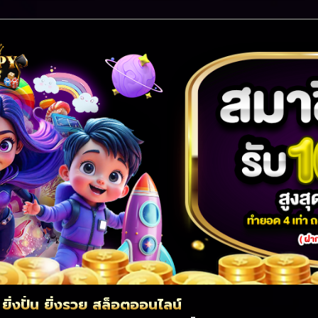
่งปั่น ยิ่งรวย สล็อตออนไลน์