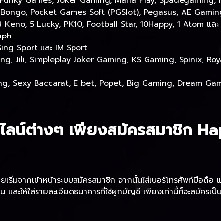
 Funky Games, Joker Gaming, Mana Play, Spadegaming, I
y, Bongo, Pocket Games Soft (PGSlot), Pegasus, AE Gaming
8 Keno, 5 Lucky, PK10, Football Star, 10Happy, 1 Atom แ
aph
Sing Sport และ IM Sport
g, Jili, Simpleplay Joker Gaming, KS Gaming, Spinix, Roy
ng, Sexy Baccarat, E bet, Popet, Big Gaming, Dream Gam
ไลน์ต่างๆ เพียงสมัครสมาชิก Ha
ยเริ่มจากเข้าหน้าระบบสมัครสมาชิก จากนั้นใส่เบอร์โทรศัพท์มือถือ
น และให้ใส่รายละเอียดธนาคารที่ใช้ผูกบัญชี เพียงเท่านี้ก็จะสมัครเป็