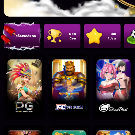
ยอด
เกม
สล็อตใกล้แตก
นิยม
โปรด