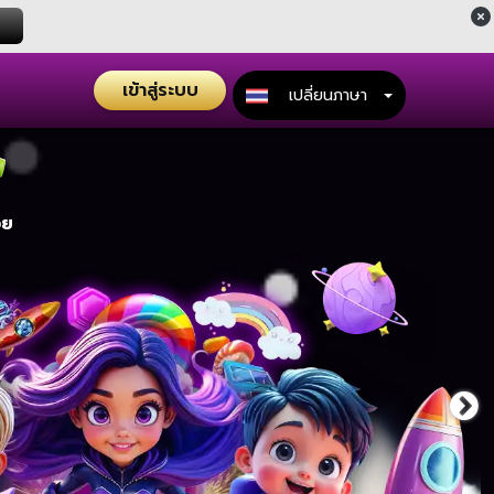
เข้าสู่ระบบ
เปลี่ยนภาษา
วย