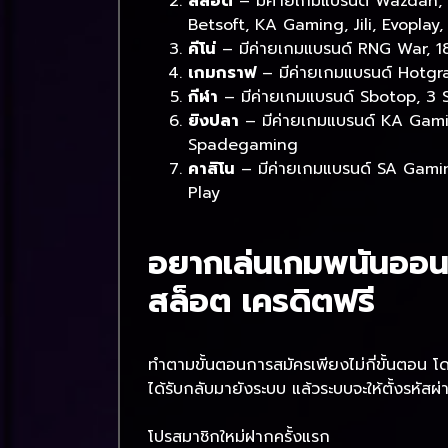
สล็อต
– มีค่ายเกมแบรนด์ Wazdan,
Betsoft, KA Gaming, Jili, Evopla
คีโน่
– มีค่ายเกมแบรนด์ RNG War, 1
เกมกราฟ
– มีค่ายเกมแบรนด์ Hotgr
กีฬา
– มีค่ายเกมแบรนด์ Sbotop, 3 
ยิงปลา
– มีค่ายเกมแบรนด์ KA Gamin
Spadegaming
คาสิโน
– มีค่ายเกมแบรนด์ SA Gami
Play
อยากเล่นเกมพนันออน
สล็อต เครดิตฟรี
ทำตามขั้นตอนการสมัครเพียงไม่กี่ขั้นตอน โด
ได้รับกลับมายังระบบ แล้วระบบจะให้ตั้งรหัสผ่า
โปรสมาชิกใหม่ฝากครั้งแรก