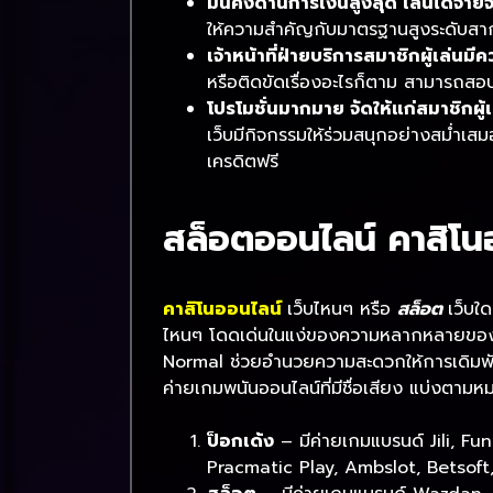
มั่นคงด้านการเงินสูงสุด เล่นได้จ่า
ให้ความสำคัญกับมาตรฐานสูงระดับสากล
เจ้าหน้าที่ฝ่ายบริการสมาชิกผู้เล่น
หรือติดขัดเรื่องอะไรก็ตาม สามารถสอ
โปรโมชั่นมากมาย จัดให้แก่สมาชิกผู้เ
เว็บมีกิจกรรมให้ร่วมสนุกอย่างสม่ำเสม
เครดิตฟรี
สล็อตออนไลน์ คาสิโน
คาสิโนออนไลน์
เว็บไหนๆ หรือ
สล็อต
เว็บใด
ไหนๆ โดดเด่นในแง่ของความหลากหลายของค่า
Normal ช่วยอำนวยความสะดวกให้การเดิมพัน
ค่ายเกมพนันออนไลน์ที่มีชื่อเสียง แบ่งตามหม
ป็อกเด้ง
– มีค่ายเกมแบรนด์ Jili, 
Pracmatic Play, Ambslot, Betsoft,