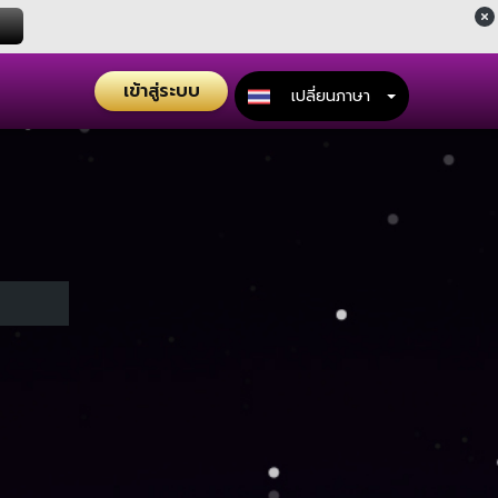
เข้าสู่ระบบ
เปลี่ยนภาษา