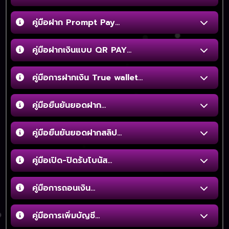
คู่มือฝาก Prompt Pay...
คู่มือฝากเงินแบบ QR PAY...
คู่มือการฝากเงิน True wallet...
คู่มือยืนยันยอดฝาก...
คู่มือยืนยันยอดฝากสลิป...
คู่มือเปิด-ปิดรับโบนัส...
คู่มือการถอนเงิน...
คู่มือการเพิ่มบัญชี...