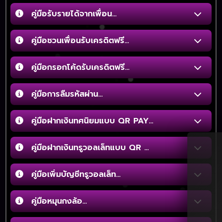
คู่มือรับรายได้จากเพื่อน...
คู่มือชวนเพื่อนรับเครดิตฟรี...
คู่มือกรอกโค้ดรับเครดิตฟรี...
คู่มือการลืมรหัสผ่าน...
คู่มือฝากเงินทศนิยมแบบ QR PAY...
คู่มือฝากเงินทรูวอลเล็ทแบบ QR ...
คู่มือเพิ่มบัญชีทรูวอลเล็ท...
คู่มือหมุนกงล้อ...