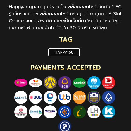
Happyangpao ศูนย์รวมเว็บ สล็อตออนไลน์ อันดับ 1 FC
รู้ เว็บรวมเกมส์ สล็อตออนไลน์ ครบทุกค่าย ทุกเกมส์ Slot
Online จบในแอพเดียว และเป็นเว็บที่มาใหม่ ที่มาแรงที่สุด
ในขณะนี้ ฝากถอนอัตโนมัติ ใน 30 วิ บริการดีที่สุด
TAG
HAPPY168
PAYMENTS ACCEPTED