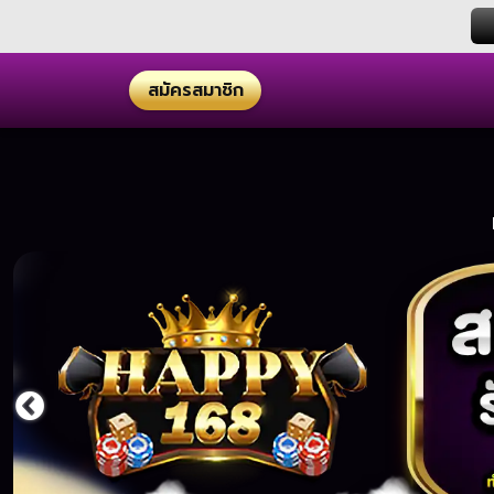
สมัครสมาชิก