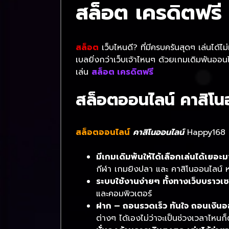
สล็อต เครดิตฟรี 
สล็อต
เว็บไหนดี? ที่มีครบครันสุดๆ เล่นได้ไ
เบลยิ่งกว่าเว็บเจ้าไหนๆ ด้วยเกมเดิมพันออน
เล่น
สล็อต เครดิตฟรี
สล็อตออนไลน์ คาสิโนอ
สล็อตออนไลน์
คาสิโนออนไลน์
Happy168 เรา
มีเกมเดิมพันให้ได้เลือกเล่นได้เยอ
กีฬา เกมยิงปลา และ คาสิโนออนไลน์ 
ระบบใช้งานง่ายๆ ทั้งทางเว็บบราว
และคอมพิวเตอร์
ฝาก – ถอนรวดเร็ว ทันใจ ถอนเงินออ
ต่างๆ ได้เองไม่ว่าจะเป็นช่วงเวลาไหนก