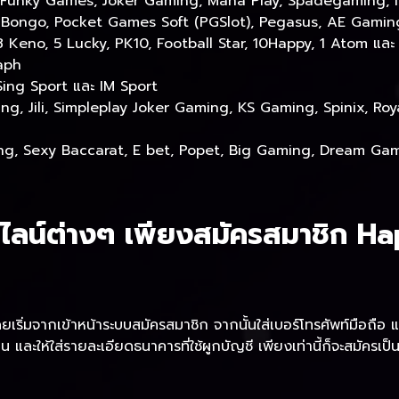
 Funky Games, Joker Gaming, Mana Play, Spadegaming, I
y, Bongo, Pocket Games Soft (PGSlot), Pegasus, AE Gaming
8 Keno, 5 Lucky, PK10, Football Star, 10Happy, 1 Atom แ
aph
Sing Sport และ IM Sport
g, Jili, Simpleplay Joker Gaming, KS Gaming, Spinix, Roy
ng, Sexy Baccarat, E bet, Popet, Big Gaming, Dream Gam
ไลน์ต่างๆ เพียงสมัครสมาชิก Ha
ยเริ่มจากเข้าหน้าระบบสมัครสมาชิก จากนั้นใส่เบอร์โทรศัพท์มือถือ
น และให้ใส่รายละเอียดธนาคารที่ใช้ผูกบัญชี เพียงเท่านี้ก็จะสมัครเป็