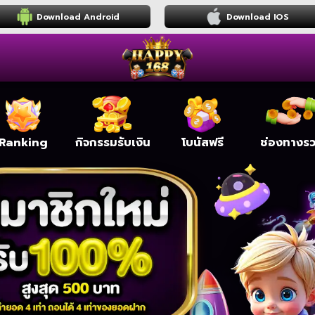
Download Android
Download IOS
Ranking
กิจกรรมรับเงิน
โบนัสฟรี
ช่องทางร