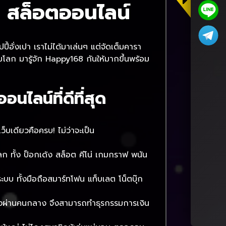
ย สล็อตออนไลน์
ี้อั่งเปา เราไม่ได้มาเล่นๆ แต่จัดเต็มคารา
มโลก มารู้จัก Happy168 กันให้มากขึ้นพร้อม
ไลน์ที่ดีที่สุด
็บเดียวคือครบ! ไม่ว่าจะเป็น
ลก ทั้ง ป็อกเด้ง สล็อต คีโน่ เกมกราฟ พนัน
ะบบ ทั้งมือถือสมาร์ทโฟน แท็บเลต โน็ตบุ๊ก
องผ่านคนกลาง จึงสามารถทำธุรกรรมการเงิน