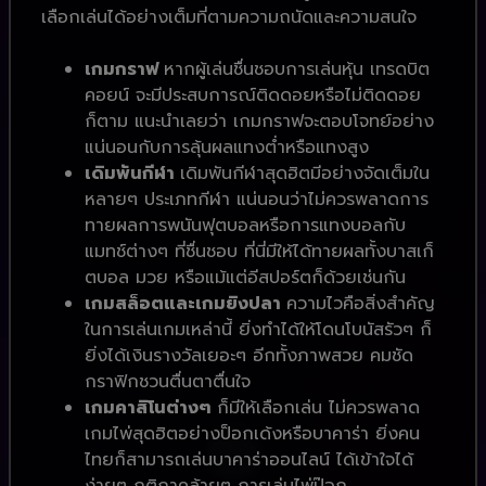
เลือกเล่นได้อย่างเต็มที่ตามความถนัดและความสนใจ
เกมกราฟ
หากผู้เล่นชื่นชอบการเล่นหุ้น เทรดบิต
คอยน์ จะมีประสบการณ์ติดดอยหรือไม่ติดดอย
ก็ตาม แนะนำเลยว่า เกมกราฟจะตอบโจทย์อย่าง
แน่นอนกับการลุ้นผลแทงต่ำหรือแทงสูง
เดิมพันกีฬา
เดิมพันกีฬาสุดฮิตมีอย่างจัดเต็มใน
หลายๆ ประเภทกีฬา แน่นอนว่าไม่ควรพลาดการ
ทายผลการพนันฟุตบอลหรือการแทงบอลกับ
แมทช์ต่างๆ ที่ชื่นชอบ ที่นี่มีให้ได้ทายผลทั้งบาสเก็
ตบอล มวย หรือแม้แต่อีสปอร์ตก็ด้วยเช่นกัน
เกมสล็อตและเกมยิงปลา
ความไวคือสิ่งสำคัญ
ในการเล่นเกมเหล่านี้ ยิ่งทำได้ให้โดนโบนัสรัวๆ ก็
ยิ่งได้เงินรางวัลเยอะๆ อีกทั้งภาพสวย คมชัด
กราฟิกชวนตื่นตาตื่นใจ
เกมคาสิโนต่างๆ
ก็มีให้เลือกเล่น ไม่ควรพลาด
เกมไพ่สุดฮิตอย่างป็อกเด้งหรือบาคาร่า ยิ่งคน
ไทยก็สามารถเล่นบาคาร่าออนไลน์ ได้เข้าใจได้
ง่ายๆ กติกาคล้ายๆ การเล่นไพ่ป๊อก