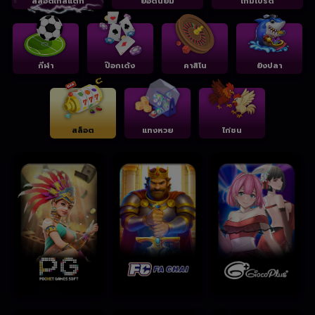
สล็อตใกล้แตก
ยอดนิยม
เกมโปรด
กีฬา
ป๊อกเด้ง
คาสิโน
ยิงปลา
สล็อต
แทงหวย
ไก่ชน