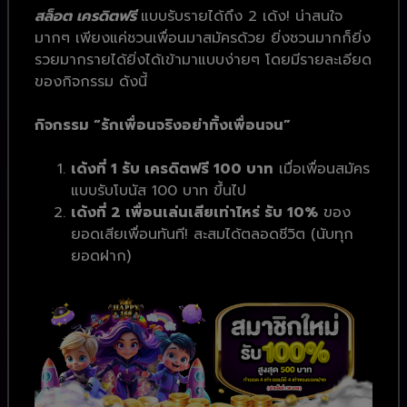
สล็อต เครดิตฟรี
แบบรับรายได้ถึง 2 เด้ง! น่าสนใจ
มากๆ เพียงแค่ชวนเพื่อนมาสมัครด้วย ยิ่งชวนมากก็ยิ่ง
รวยมากรายได้ยิ่งได้เข้ามาแบบง่ายๆ โดยมีรายละเอียด
ของกิจกรรม ดังนี้
กิจกรรม “รักเพื่อนจริงอย่าทิ้งเพื่อนจน”
เด้งที่ 1 รับ เครดิตฟรี 100 บาท
เมื่อเพื่อนสมัคร
แบบรับโบนัส 100 บาท ขึ้นไป
เด้งที่ 2 เพื่อนเล่นเสียเท่าไหร่ รับ 10%
ของ
ยอดเสียเพื่อนทันที! สะสมได้ตลอดชีวิต (นับทุก
ยอดฝาก)