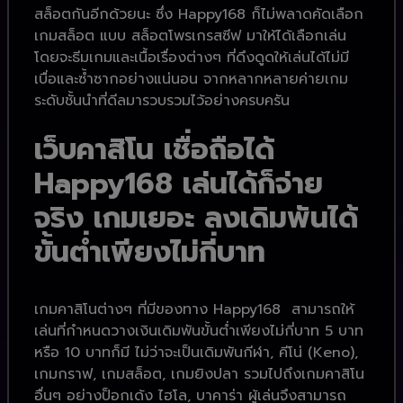
สล็อตกันอีกด้วยนะ ซึ่ง Happy168 ก็ไม่พลาดคัดเลือก
เกมสล็อต แบบ สล็อตโพรเกรสซีฟ มาให้ได้เลือกเล่น
โดยจะธีมเกมและเนื้อเรื่องต่างๆ ที่ดึงดูดให้เล่นได้ไม่มี
เบื่อและซ้ำซากอย่างแน่นอน จากหลากหลายค่ายเกม
ระดับชั้นนำที่ดีลมารวบรวมไว้อย่างครบครัน
เว็บคาสิโน เชื่อถือได้
Happy168 เล่นได้ก็จ่าย
จริง เกมเยอะ ลงเดิมพันได้
ขั้นต่ำเพียงไม่กี่บาท
เกมคาสิโนต่างๆ ที่มีของทาง Happy168 สามารถให้
เล่นที่กำหนดวางเงินเดิมพันขั้นต่ำเพียงไม่กี่บาท 5 บาท
หรือ 10 บาทก็มี ไม่ว่าจะเป็นเดิมพันกีฬา, คีโน่ (Keno),
เกมกราฟ, เกมสล็อต, เกมยิงปลา รวมไปถึงเกมคาสิโน
อื่นๆ อย่างป็อกเด้ง ไฮโล, บาคาร่า ผู้เล่นจึงสามารถ