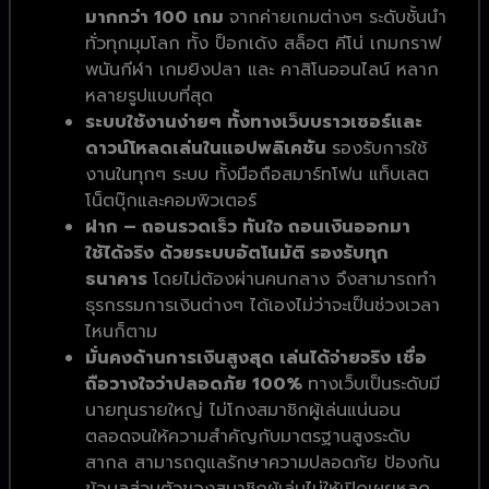
มากกว่า 100 เกม
จากค่ายเกมต่างๆ ระดับชั้นนำ
ทั่วทุกมุมโลก ทั้ง ป็อกเด้ง สล็อต คีโน่ เกมกราฟ
พนันกีฬา เกมยิงปลา และ คาสิโนออนไลน์ หลาก
หลายรูปแบบที่สุด
ระบบใช้งานง่ายๆ ทั้งทางเว็บบราวเซอร์และ
ดาวน์โหลดเล่นในแอปพลิเคชัน
รองรับการใช้
งานในทุกๆ ระบบ ทั้งมือถือสมาร์ทโฟน แท็บเลต
โน็ตบุ๊กและคอมพิวเตอร์
ฝาก – ถอนรวดเร็ว ทันใจ ถอนเงินออกมา
ใช้ได้จริง ด้วยระบบอัตโนมัติ รองรับทุก
ธนาคาร
โดยไม่ต้องผ่านคนกลาง จึงสามารถทำ
ธุรกรรมการเงินต่างๆ ได้เองไม่ว่าจะเป็นช่วงเวลา
ไหนก็ตาม
มั่นคงด้านการเงินสูงสุด เล่นได้จ่ายจริง เชื่อ
ถือวางใจว่าปลอดภัย 100%
ทางเว็บเป็นระดับมี
นายทุนรายใหญ่ ไม่โกงสมาชิกผู้เล่นแน่นอน
ตลอดจนให้ความสำคัญกับมาตรฐานสูงระดับ
สากล สามารถดูแลรักษาความปลอดภัย ป้องกัน
ข้อมูลส่วนตัวของสมาชิกผู้เล่นไม่ให้เปิดเผยหลุด