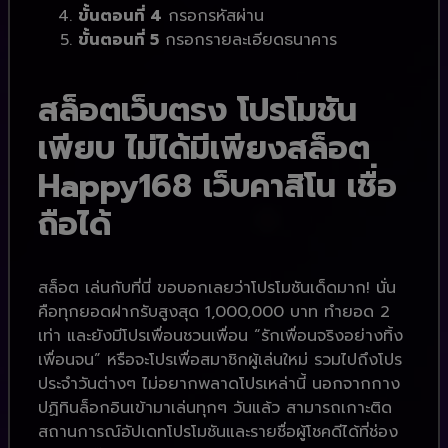
ขั้นตอนที่ 4
กรอกรหัสผ่าน
ขั้นตอนที่ 5
กรอกรายละเอียดธนาคาร
สล็อตเว็บตรง โปรโมชัน
เพียบ ไม่ได้มีเพียงสล็อต
Happy168 เว็บคาสิโน เชื่อ
ถือได้
สล็อต เล่นกับที่นี่ ขอบอกเลยว่าโปรโมชันเด็ดมาก! นั่น
คือทุกยอดฝากรับสูงสุด 1,000,000 บาท ทำยอด 2
เท่า และยังมีโปรเพื่อนชวนเพื่อน “รักเพื่อนจริงอย่างทิ้ง
เพื่อนจน” หรือจะโปรเพื่อสมาชิกผู้เล่นใหม่ รวมไปถึงโปร
ประจำวันต่างๆ ไม่อยากพลาดโปรเหล่านี้ นอกจากกาง
ปฏิทินล็อกอินเข้ามาเล่นทุกๆ วันแล้ว สามารถเกาะติด
สถานการณ์อัปเดทโปรโมชันและรายชื่อผู้โชคดีได้ที่ช่อง