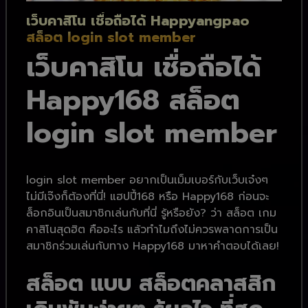
เว็บคาสิโน เชื่อถือได้ Happyangpao
สล็อต login slot member
เว็บคาสิโน เชื่อถือได้
Happy168 สล็อต
login slot member
login slot member อยากเป็นเม็มเบอร์กับเว็บเจ๋งๆ
ไม่มีเจ๊งก็ต้องที่นี่! แฮปปี้168 หรือ Happy168 ก่อนจะ
ล็อกอินเป็นสมาชิกเล่นกับที่นี่ รู้หรือยัง? ว่า สล็อต เกม
คาสิโนสุดฮิต คืออะไร แล้วทำไมถึงไม่ควรพลาดการเป็น
สมาชิกร่วมเล่นกับทาง Happy168 มาหาคำตอบได้เลย!
สล็อต แบบ สล็อตคลาสสิก