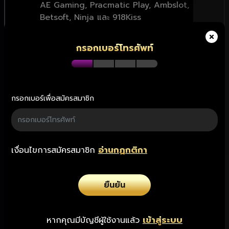
AE Gaming, Pracmatic Play, Ambslot,
Betsoft, Ninja และ 918Kiss
สล็อต
– มีค่ายเกมแบรนด์ Wazdan, Funky
Games, Joker Gaming, Mana Play,
กรอกเบอร์โทรศัพท์
Spadegaming, Iconic Gaming, Live22,
Ambslot, Betsoft, KA Gaming, Jili, Evoplay,
Bongo, Pocket Games Soft (PGSlot),
Pegasus, AE Gaming, Pracmatic Play และ
กรอกเบอร์เพื่อสมัครสมาชิก
Spinix
คีโน่
– มีค่ายเกมแบรนด์ RNG War, 18 Keno, 5
Lucky, PK10, Football Star, 10Happy, 1
Atom และ Number Game
อ่านกฏกติกา
เงื่อนไขการสมัครสมาชิก
เกมกราฟ
– มีค่ายเกมแบรนด์ Hotgraph
กีฬา
– มีค่ายเกมแบรนด์ Sbotop, 3 Sing
Sport และ IM Sport
ยืนยัน
ยิงปลา
– มีค่ายเกมแบรนด์ KA Gaming, Jili,
Simpleplay Joker Gaming, KS Gaming,
Spinix, Royal Slot Gaming, 918Kiss และ
เข้าสู่ระบบ
หากคุณมีบัญชีผู้ใช้งานแล้ว
Spadegaming