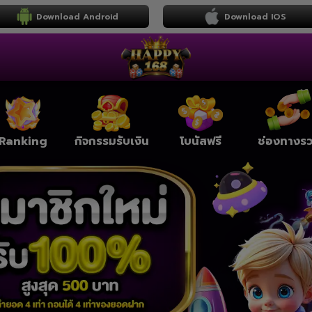
Download Android
Download IOS
Ranking
กิจกรรมรับเงิน
โบนัสฟรี
ช่องทางร