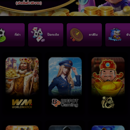
กีฬา
ป๊อกเด้ง
คาสิโน
ยิ