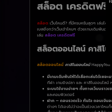
เ
สล็อต เครดิตฟรี 
สล็อต
เว็บไหนดี? ที่มีครบครันสุดๆ เล่นได้ไ
เบลยิ่งกว่าเว็บเจ้าไหนๆ ด้วยเกมเดิมพันออน
เล่น
สล็อต เครดิตฟรี
สล็อตออนไลน์ คาสิโนอ
สล็อตออนไลน์
คาสิโนออนไลน์
Happy168 เรา
มีเกมเดิมพันให้ได้เลือกเล่นได้เยอ
กีฬา เกมยิงปลา และ คาสิโนออนไลน์ 
ระบบใช้งานง่ายๆ ทั้งทางเว็บบราว
และคอมพิวเตอร์
ฝาก – ถอนรวดเร็ว ทันใจ ถอนเงินออ
ต่างๆ ได้เองไม่ว่าจะเป็นช่วงเวลาไหนก