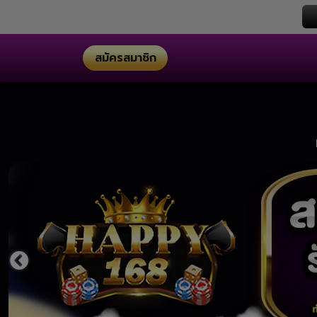
สมัครสมาชิก